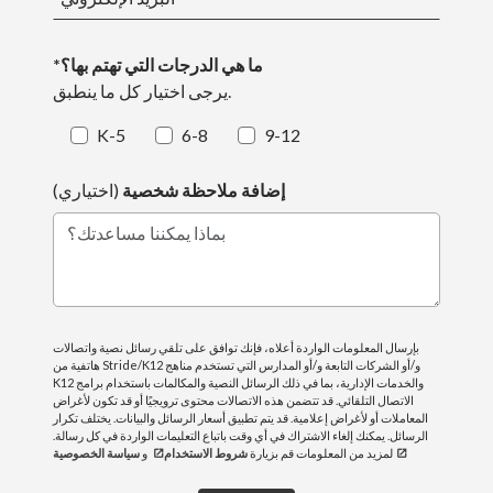
*ما هي الدرجات التي تهتم بها؟
يرجى اختيار كل ما ينطبق.
K-5
6-8
9-12
إضافة ملاحظة شخصية
(اختياري)
بماذا يمكننا مساعدتك؟
بإرسال المعلومات الواردة أعلاه، فإنك توافق على تلقي رسائل نصية واتصالات
هاتفية من Stride/K12 و/أو الشركات التابعة و/أو المدارس التي تستخدم مناهج
K12 والخدمات الإدارية، بما في ذلك الرسائل النصية والمكالمات باستخدام برامج
الاتصال التلقائي. قد تتضمن هذه الاتصالات محتوى ترويجيًا أو قد تكون لأغراض
المعاملات أو لأغراض إعلامية. قد يتم تطبيق أسعار الرسائل والبيانات. يختلف تكرار
الرسائل. يمكنك إلغاء الاشتراك في أي وقت باتباع التعليمات الواردة في كل رسالة.
لمزيد من المعلومات قم بزيارة
شروط الاستخدام
و
سياسة الخصوصية