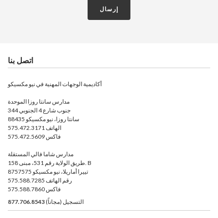
إرسال
اتصل بنا
أكاديمية الوجهات المهنية في نيو مكسيكو
مدارس سانتا روزا الموحدة
344 جنوب شارع 4 الجنوبي
سانتا روزا، نيو مكسيكو 88435
الهاتف 575.472.3171
فاكس 575.472.5609
مدارس شاما فالي المستقلة
158 طريق الولاية رقم 531، مبنى. B
تييرا أماريلا، نيو مكسيكو 8757575
رقم الهاتف 575.588.7285
فاكس 575.588.7860
التسجيل (مجاناً)
877.706.8543